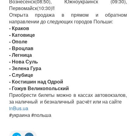
Вознесенск(08:50), Южноукраинск (09:30),
Первомайск(10:30)‼️
Открыта продажа в прямом и обратном
направлении до следующих городов Польши:
- Краков
- Катовице
- Ополе
- Вроцлав
- Легница
- Нова Суль
- Зелена Гура
- Слубице
- Костишин над Одрой
- Гожув Великопольский
Приобрести билеты можно в кассах автовокзалов,
за наличный и безналичный расчёт или на сайте
inBus.ua
#украина #польша