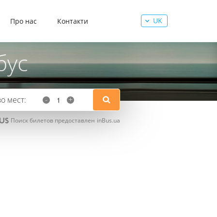
UK
Про нас
Контакти
бус
о мест:
-
+
Поиск билетов предоставлен
inBus.ua