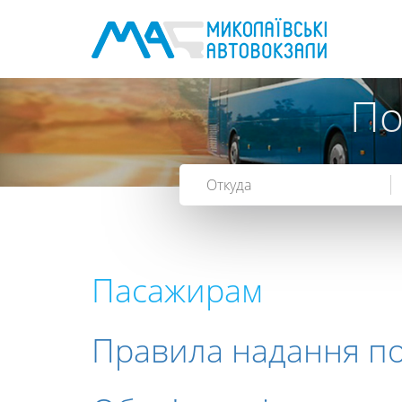
По
Пасажирам
Правила надання по