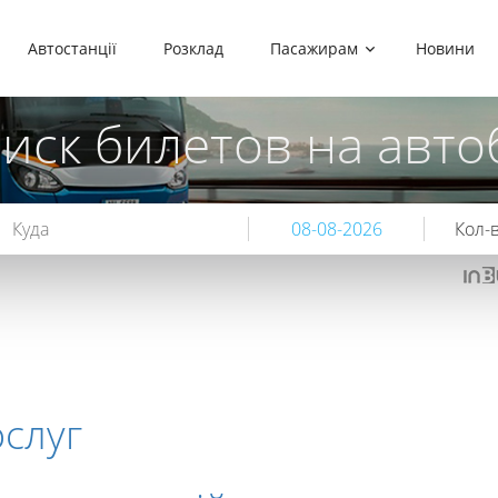
Автостанції
Розклад
Пасажирам
Новини
иск билетов на авто
Кол-в
слуг