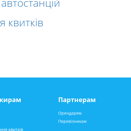
 автостанцій
 квитків
жирам
Партнерам
Орендарям
Перевізникам
ння квитків